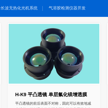
径长波无热化光机系统
气溶胶检测仪器开发
H-K9 平凸透镜 单层氟化镁增透膜
平凸透镜的前后表面不对称，因此可以有效地减