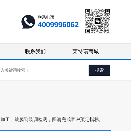
联系电话
4009996062
联系我们
莱特瑞商城
搜索
发、加工、镀膜到装调检测，圆满完成客户预定指标。