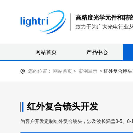
高精度光学元件和精
致力于为广大光电行业
网站首页
产品中心
您的位置：
网站首页
>
案例展示
>
红外复合镜头
红外复合镜头开发
为客户开发定制红外复合镜头，涉及波长涵盖3-5、8