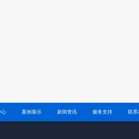
中心
案例展示
新闻资讯
服务支持
联系